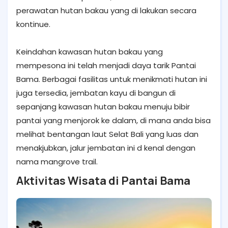
perawatan hutan bakau yang di lakukan secara
kontinue.
Keindahan kawasan hutan bakau yang
mempesona ini telah menjadi daya tarik Pantai
Bama. Berbagai fasilitas untuk menikmati hutan ini
juga tersedia, jembatan kayu di bangun di
sepanjang kawasan hutan bakau menuju bibir
pantai yang menjorok ke dalam, di mana anda bisa
melihat bentangan laut Selat Bali yang luas dan
menakjubkan, jalur jembatan ini d kenal dengan
nama mangrove trail.
Aktivitas Wisata di Pantai Bama