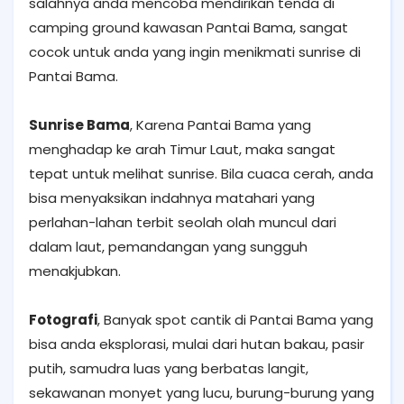
salahnya anda mencoba mendirikan tenda di
camping ground kawasan Pantai Bama, sangat
cocok untuk anda yang ingin menikmati sunrise di
Pantai Bama.
Sunrise Bama
, Karena Pantai Bama yang
menghadap ke arah Timur Laut, maka sangat
tepat untuk melihat sunrise. Bila cuaca cerah, anda
bisa menyaksikan indahnya matahari yang
perlahan-lahan terbit seolah olah muncul dari
dalam laut, pemandangan yang sungguh
menakjubkan.
Fotografi
, Banyak spot cantik di Pantai Bama yang
bisa anda eksplorasi, mulai dari hutan bakau, pasir
putih, samudra luas yang berbatas langit,
sekawanan monyet yang lucu, burung-burung yang