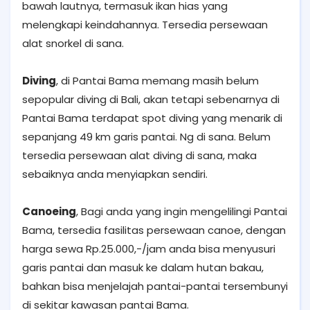
bawah lautnya, termasuk ikan hias yang
melengkapi keindahannya. Tersedia persewaan
alat snorkel di sana.
Diving
, di Pantai Bama memang masih belum
sepopular diving di Bali, akan tetapi sebenarnya di
Pantai Bama terdapat spot diving yang menarik di
sepanjang 49 km garis pantai. Ng di sana. Belum
tersedia persewaan alat diving di sana, maka
sebaiknya anda menyiapkan sendiri.
Canoeing
, Bagi anda yang ingin mengelilingi Pantai
Bama, tersedia fasilitas persewaan canoe, dengan
harga sewa Rp.25.000,-/jam anda bisa menyusuri
garis pantai dan masuk ke dalam hutan bakau,
bahkan bisa menjelajah pantai-pantai tersembunyi
di sekitar kawasan pantai Bama.