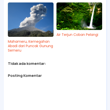
Air Terjun Coban Pelangi
Mahameru, Kemegahan
Abadi dari Puncak Gunung
Semeru
Tidak ada komentar:
Posting Komentar