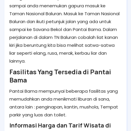
sampai anda menemukan gapura masuk ke
Taman Nasional Baluran. Masuk ke Taman Nasional
Baluran dan ikuti petunjuk jalan yang ada untuk
sampai ke Savana Bekol dan Pantai Bama. Dalam
perjalanan di dalam TN Baluran cobalah liat kanan
kiri jika beruntung kita bisa melihat satwa-satwa
liar seperti elang, rusa, merak, kerbau liar dan
lainnya.
Fasilitas Yang Tersedia di Pantai
Bama
Pantai Bama mempunyai beberapa fasilitas yang
memudahkan anda menikmati liburan di sana,
antara lain : penginapan, kantin, mushola, Tempat
parkir yang luas dan toilet.
Informasi Harga dan Tarif Wisata di