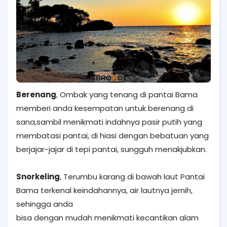
Berenang
, Ombak yang tenang di pantai Bama
memberi anda kesempatan untuk berenang di
sana,sambil menikmati indahnya pasir putih yang
membatasi pantai, di hiasi dengan bebatuan yang
berjajar-jajar di tepi pantai, sungguh menakjubkan.
Snorkeling
, Terumbu karang di bawah laut Pantai
Bama terkenal keindahannya, air lautnya jernih,
sehingga anda
bisa dengan mudah menikmati kecantikan alam