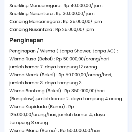
Snorkling Mancanegara : Rp 40.000,00/ jam
Snorkling Nusantara : Rp 30.000,00/ jam
Canoing Mancanegara : Rp 35.000,00/ jam
Canoing Nusantara : Rp 25.000,00/ jam
Penginapan
Penginapan / Wisma ( tanpa Shower, tanpa AC) :
Wisma Rusa (Bekol) : Rp 50.000,00/orang/hari,
jumlah kamar 7, daya tampung 12 orang
Wisma Merak (Bekol) : Rp 50.000,00/orang/hari,
jumlah kamar 3, daya tampung 3
Wisma Banteng (Bekol) : Rp 350.000,00/hari
(Bungalow),jumlah kamar 2, daya tampung 4 orang
Wisma Kapidada (Bama) : Rp
125.000,00/orang/hari, jumlah kamar 4, daya
tampung 8 orang
Wisma Pilang (Bama) : Rp 500.000,00/hari