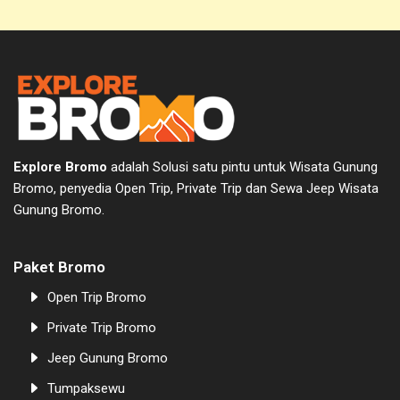
Explore Bromo
adalah Solusi satu pintu untuk Wisata Gunung
Bromo, penyedia Open Trip, Private Trip dan Sewa Jeep Wisata
Gunung Bromo.
Paket Bromo
Open Trip Bromo
Private Trip Bromo
Jeep Gunung Bromo
Tumpaksewu