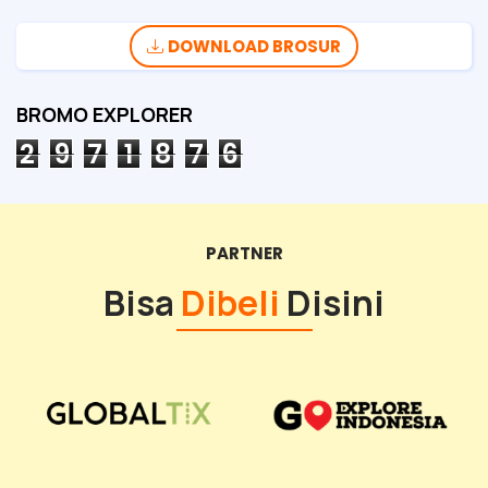
DOWNLOAD BROSUR
BROMO EXPLORER
2
9
7
1
8
7
6
PARTNER
Bisa
Dibeli
Disini