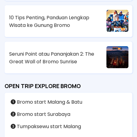
10 Tips Penting, Panduan Lengkap
Wisata ke Gunung Bromo
Seruni Point atau Pananjakan 2: The
Great Wall of Bromo Sunrise
OPEN TRIP EXPLORE BROMO
Bromo start Malang & Batu
Bromo start Surabaya
Tumpaksewu start Malang