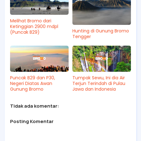
Melihat Bromo dari
Ketinggian 2900 mdpl
Hunting di Gunung Bromo
(Puncak B29)
Tengger
Puncak B29 dan P30,
Tumpak Sewu, Ini dia Air
Negeri Diatas Awan
Terjun Terindah di Pulau
Gunung Bromo
Jawa dan Indonesia
Tidak ada komentar:
Posting Komentar