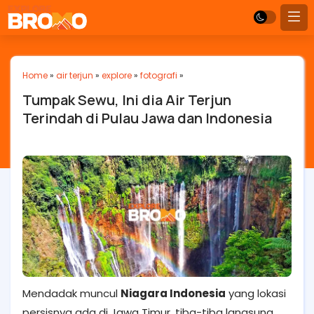
Home
»
air terjun
»
explore
»
fotografi
»
Tumpak Sewu, Ini dia Air Terjun
Terindah di Pulau Jawa dan Indonesia
Mendadak muncul
Niagara Indonesia
yang lokasi
persisnya ada di Jawa Timur, tiba-tiba langsung