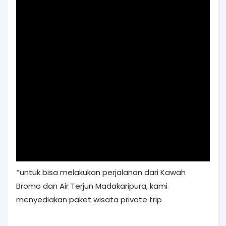
*untuk bisa melakukan perjalanan dari Kawah
Bromo dan Air Terjun Madakaripura, kami
menyediakan paket wisata private trip